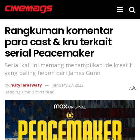
Rangkuman komentar
para cast & kru terkait
serial Peacemaker
Serial kali ini memang menampilkan ide kreatif
yang paling heboh dari James Gunn
by
nuty laraswaty
January 27, 2022
A
A
Reading Time: 3 mins read