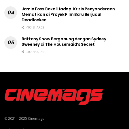
Jamie Foxx Bakal Hadapi Krisis Penyanderaan
Mematikan di Proyek Film Baru Berjudul
Deadlocked
403 SHARES
Brittany Snow Bergabung dengan Sydney
Sweeney di The Housemaid’s Secret
407 SHARES
© 2021 - 2025
Cinemags