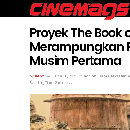
Proyek The Book o
Merampungkan Pr
Musim Pertama
by
Kent
June 10, 2021
in
Action
,
Barat
,
Fiksi Ilmi
Reading Time: 2 mins read