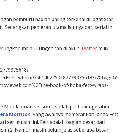
ngan pemburu hadiah paling terkenal di jagat Star
 Sedangkan pemeran utama lainnya dari serial ini
terungkap melalui unggahan di akun
Twitter
milik
82779375618?
mbed%7Ctwterm%5E1402290182779375618%7Ctwgr%5
ovieweb.com%2Fthe-book-of-boba-fett-wraps-
he Mandalorian season 2 sudah pasti mengetahui
ra Morrison
, yang awalnya memerankan Jango Fett
ari seri musim ini. Fett adalah bagian besar dari
musim 2. Namun masih belum jelas seberapa besar