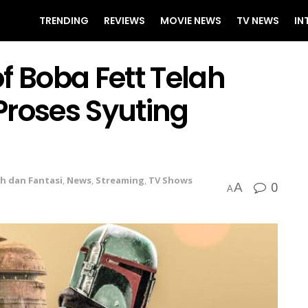
TRENDING
REVIEWS
MOVIE NEWS
TV NEWS
IN
f Boba Fett Telah
oses Syuting
ah dan Fantasi
,
News
,
Streaming
,
TV Shows
0
A
A