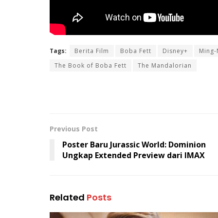
Tags:
Berita Film
Boba Fett
Disney+
Ming
The Book of Boba Fett
The Mandalorian
Previous Post
Poster Baru Jurassic World: Dominion
Ungkap Extended Preview dari IMAX
Related
Posts