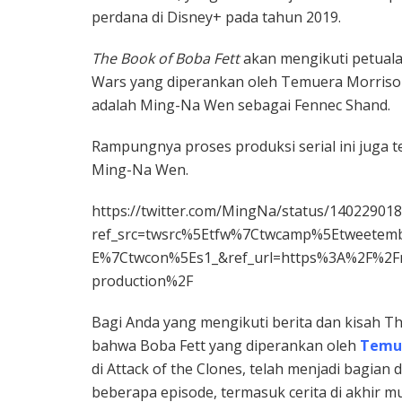
perdana di Disney+ pada tahun 2019.
The Book of Boba Fett
akan mengikuti petuala
Wars yang diperankan oleh Temuera Morrison.
adalah Ming-Na Wen sebagai Fennec Shand.
Rampungnya proses produksi serial ini juga 
Ming-Na Wen.
https://twitter.com/MingNa/status/14022901
ref_src=twsrc%5Etfw%7Ctwcamp%5Etweete
E%7Ctwcon%5Es1_&ref_url=https%3A%2F%2Fm
production%2F
Bagi Anda yang mengikuti berita dan kisah T
bahwa Boba Fett yang diperankan oleh
Temue
di Attack of the Clones, telah menjadi bagian d
beberapa episode, termasuk cerita di akhir 