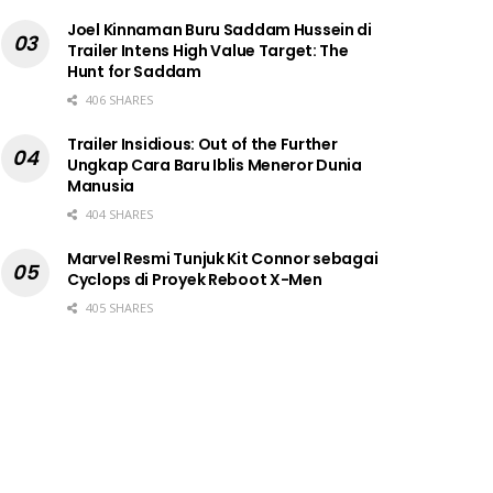
Joel Kinnaman Buru Saddam Hussein di
Trailer Intens High Value Target: The
Hunt for Saddam
406 SHARES
Trailer Insidious: Out of the Further
Ungkap Cara Baru Iblis Meneror Dunia
Manusia
404 SHARES
Marvel Resmi Tunjuk Kit Connor sebagai
Cyclops di Proyek Reboot X-Men
405 SHARES