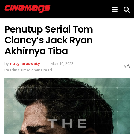
Penutup Serial Tom
Clancy’s Jack Ryan
Akhirnya Tiba
by
nuty laraswaty
May 10, 2023
A
A
Reading Time: 2 mins read