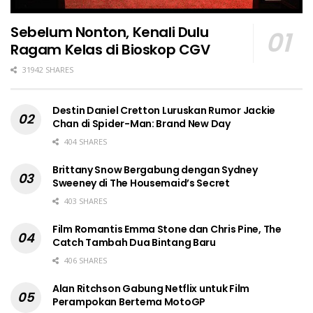
Sebelum Nonton, Kenali Dulu
Ragam Kelas di Bioskop CGV
31942 SHARES
Destin Daniel Cretton Luruskan Rumor Jackie
Chan di Spider-Man: Brand New Day
404 SHARES
Brittany Snow Bergabung dengan Sydney
Sweeney di The Housemaid’s Secret
403 SHARES
Film Romantis Emma Stone dan Chris Pine, The
Catch Tambah Dua Bintang Baru
406 SHARES
Alan Ritchson Gabung Netflix untuk Film
Perampokan Bertema MotoGP