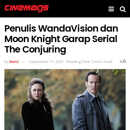
Penulis WandaVision dan
Moon Knight Garap Serial
The Conjuring
A
by
Kent
September 11, 2025
Reading Time: 2 mins read
A