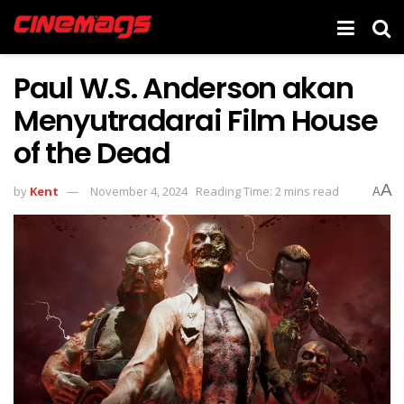
Paul W.S. Anderson akan
Menyutradarai Film House
of the Dead
A
by
Kent
November 4, 2024
Reading Time: 2 mins read
A