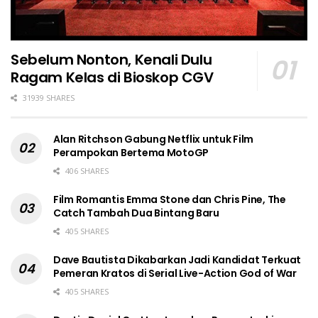
Sebelum Nonton, Kenali Dulu
Ragam Kelas di Bioskop CGV
31939 SHARES
Alan Ritchson Gabung Netflix untuk Film
Perampokan Bertema MotoGP
406 SHARES
Film Romantis Emma Stone dan Chris Pine, The
Catch Tambah Dua Bintang Baru
405 SHARES
Dave Bautista Dikabarkan Jadi Kandidat Terkuat
Pemeran Kratos di Serial Live-Action God of War
405 SHARES