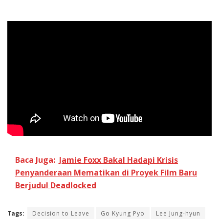
Baca Juga:
Jamie Foxx Bakal Hadapi Krisis
Penyanderaan Mematikan di Proyek Film Baru
Berjudul Deadlocked
Tags:
Decision to Leave
Go Kyung Pyo
Lee Jung-hyun