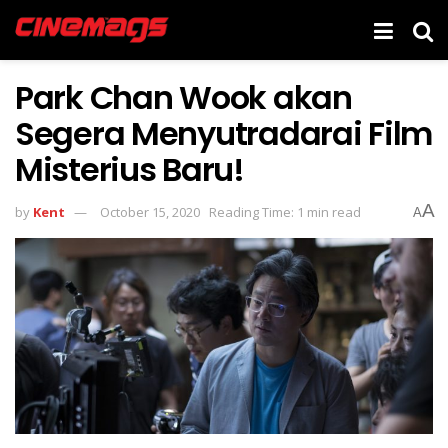
Park Chan Wook akan
Segera Menyutradarai Film
Misterius Baru!
A
by
Kent
October 15, 2020
Reading Time: 1 min read
A