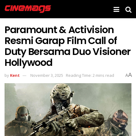
Paramount & Activision
Resmi Garap Film Call of
Duty Bersama Duo Visioner
Hollywood
A
by
Kent
November 3, 2025
Reading Time: 2 mins read
A