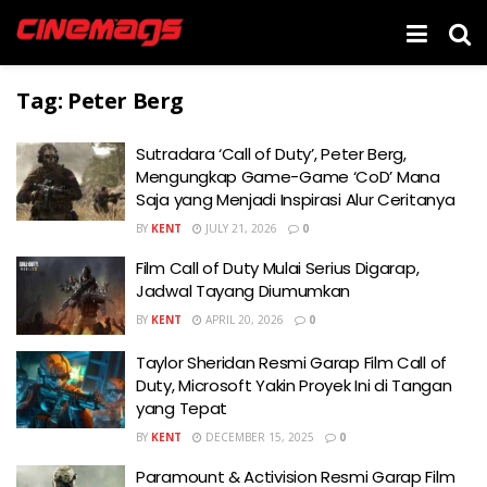
Tag:
Peter Berg
Sutradara ‘Call of Duty’, Peter Berg,
Mengungkap Game-Game ‘CoD’ Mana
Saja yang Menjadi Inspirasi Alur Ceritanya
BY
KENT
JULY 21, 2026
0
Film Call of Duty Mulai Serius Digarap,
Jadwal Tayang Diumumkan
BY
KENT
APRIL 20, 2026
0
Taylor Sheridan Resmi Garap Film Call of
Duty, Microsoft Yakin Proyek Ini di Tangan
yang Tepat
BY
KENT
DECEMBER 15, 2025
0
Paramount & Activision Resmi Garap Film