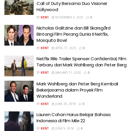
Call of Duty Bersama Duo Visioner
Hollywood
BY
KENT
NOVEMBER 3, 2025
0
Nicholas Galitzine dan Bill Skarsgård
Bintangi Film Perang Dunia II Netflix,
Mosquito Bowl
BY
KENT
APRIL 17, 2025
0
Netflix Rilis Trailer Spenser Confidential, Film
Terbaru dari Mark Wahlberg dan Peter Berg
BY
KENT
JANUARY 21, 2020
0
Mark Wahlberg dan Peter Berg Kembali
Bekerjasama dalam Proyek Film
Wonderland
BY
KENT
JUNE 29, 2018
0
Lauren Cohan Harus Belajar Bahasa
Indonesia di Film Mile 22
BY
KENT
JUNE 9, 2018
0