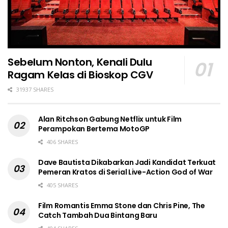
Sebelum Nonton, Kenali Dulu
Ragam Kelas di Bioskop CGV
31937 SHARES
Alan Ritchson Gabung Netflix untuk Film
Perampokan Bertema MotoGP
406 SHARES
Dave Bautista Dikabarkan Jadi Kandidat Terkuat
Pemeran Kratos di Serial Live-Action God of War
405 SHARES
Film Romantis Emma Stone dan Chris Pine, The
Catch Tambah Dua Bintang Baru