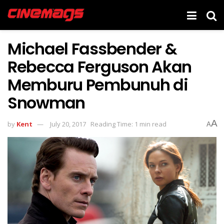
Michael Fassbender &
Rebecca Ferguson Akan
Memburu Pembunuh di
Snowman
A
by
Kent
July 20, 2017
Reading Time: 1 min read
A