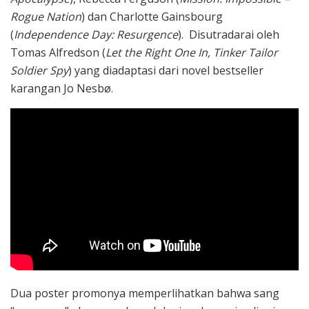
Rogue Nation
) dan Charlotte Gainsbourg
(
Independence Day: Resurgence
). Disutradarai oleh
Tomas Alfredson (
Let the Right One In, Tinker Tailor
Soldier Spy
) yang diadaptasi dari novel bestseller
karangan Jo Nesbø.
Dua poster promonya memperlihatkan bahwa sang