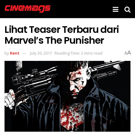
Lihat Teaser Terbaru dari
Marvel’s The Punisher
A
by
Kent
July 20, 2017
Reading Time: 2 mins read
A