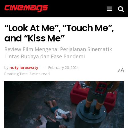
“Look At Me”, “Touch Me”,
and “Kiss Me”
Review Film Mengenai Perjalanan Sinematik
Lintas Budaya dan Fase Pandemi
by
nuty laraswaty
February 20, 2024
A
A
Reading Time: 3 mins read