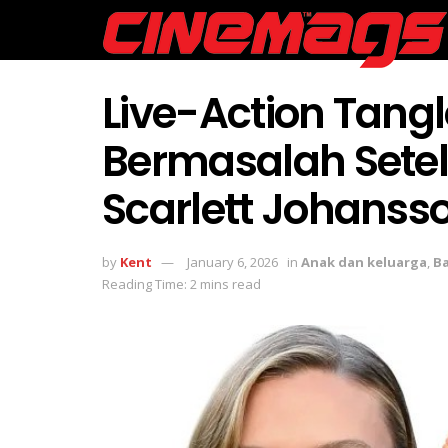
Live-Action Tang
Bermasalah Sete
Scarlett Johanss
by
Kent
January 6, 2026
in
Anak dan keluarga
,
B
Reading Time: 2 mins read