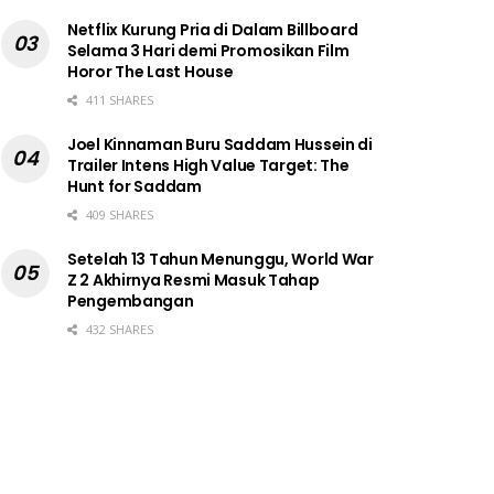
Netflix Kurung Pria di Dalam Billboard
Selama 3 Hari demi Promosikan Film
Horor The Last House
411 SHARES
Joel Kinnaman Buru Saddam Hussein di
Trailer Intens High Value Target: The
Hunt for Saddam
409 SHARES
Setelah 13 Tahun Menunggu, World War
Z 2 Akhirnya Resmi Masuk Tahap
Pengembangan
432 SHARES