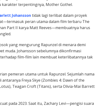
 karakter terpentingnya, Mother Gothel.
arlett Johansson
tidak lagi terlibat dalam proyek
dat—termasuk peran utama dalam film terbaru The
tman Part II karya Matt Reeves—membuatnya harus
ngled.
sosok yang mengurung Rapunzel di menara demi
et muda. Johansson sebelumnya dikonfirmasi
terhadap film-film lain membuat keterlibatannya tak
carian pemeran utama untuk Rapunzel. Sejumlah nama
di antaranya Freya Skye (Zombies 4: Dawn of the
tus), Teagan Croft (Titans), serta Olivia-Mai Barrett
cuat pada 2023. Saat itu, Zachary Levi—pengisi suara