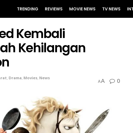
TRENDING
REVIEWS
MOVIE NEWS
TV NEWS
IN
led Kembali
lah Kehilangan
on
arat
,
Drama
,
Movies
,
News
0
A
A