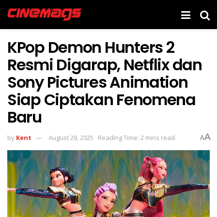
KPop Demon Hunters 2
Resmi Digarap, Netflix dan
Sony Pictures Animation
Siap Ciptakan Fenomena
Baru
A
by
Kent
August 28, 2025
Reading Time: 2 mins read
A