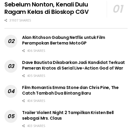
Sebelum Nonton, Kenali Dulu
Ragam Kelas di Bioskop CGV
31937 SHARES
Alan Ritchson Gabung Netflix untuk Film
Perampokan Bertema MotoGP
406 SHARES
Dave Bautista Dikabarkan Jadi Kandidat Terkuat
Pemeran Kratos di Serial Live-Action God of War
405 SHARES
Film Romantis Emma Stone dan Chris Pine, The
Catch Tambah Dua Bintang Baru
404 SHARES
Trailer Violent Night 2 Tampilkan Kristen Bell
sebagai Mrs. Claus
403 SHARES