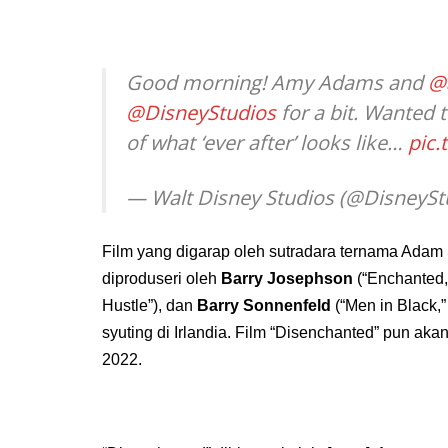
Good morning! Amy Adams and
@
@DisneyStudios
for a bit. Wanted t
of what ‘ever after’ looks like…
pic.
— Walt Disney Studios (@DisneySt
Film yang digarap oleh sutradara ternama Adam 
diproduseri oleh
Barry Josephson
(“Enchanted,
Hustle”), dan
Barry Sonnenfeld
(“Men in Black,
syuting di Irlandia. Film “Disenchanted” pun aka
2022.