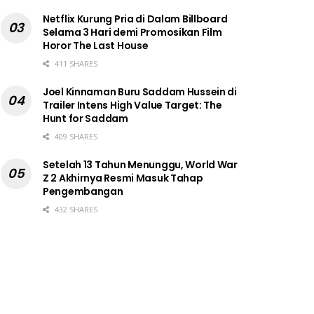
Netflix Kurung Pria di Dalam Billboard
Selama 3 Hari demi Promosikan Film
Horor The Last House
411 SHARES
Joel Kinnaman Buru Saddam Hussein di
Trailer Intens High Value Target: The
Hunt for Saddam
409 SHARES
Setelah 13 Tahun Menunggu, World War
Z 2 Akhirnya Resmi Masuk Tahap
Pengembangan
432 SHARES