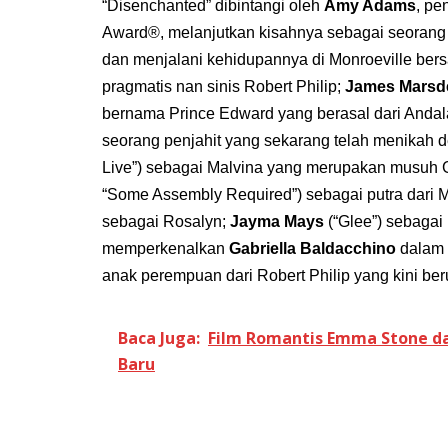
“Disenchanted” dibintangi oleh
Amy Adams
, pe
Award®, melanjutkan kisahnya sebagai seorang 
dan menjalani kehidupannya di Monroeville be
pragmatis nan sinis Robert Philip;
James Marsd
bernama Prince Edward yang berasal dari Andal
seorang penjahit yang sekarang telah menikah 
Live”) sebagai Malvina yang merupakan musuh Gi
“Some Assembly Required”) sebagai putra dari 
sebagai Rosalyn;
Jayma Mays
(“Glee”) sebagai
memperkenalkan
Gabriella Baldacchino
dalam 
anak perempuan dari Robert Philip yang kini ber
Baca Juga:
Film Romantis Emma Stone da
Baru