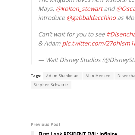
Mays,
@kolton_stewart
and
@Osca
introduce
@gabbaldacchino
as Mo
Can’t wait for you to see
#Disench
& Adam
pic.twitter.com/27ohIsm1
— Walt Disney Studios (@DisneySt
Tags:
Adam Shankman
Alan Menken
Disench
Stephen Schwartz
Previous Post
First Look RESIDENT EVIL: Infinite