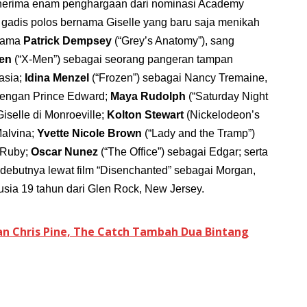
nerima enam penghargaan dari nominasi Academy
gadis polos bernama Giselle yang baru saja menikah
rsama
Patrick Dempsey
(“Grey’s Anatomy”), sang
en
(“X-Men”) sebagai seorang pangeran tampan
asia;
Idina Menzel
(“Frozen”) sebagai Nancy Tremaine,
dengan Prince Edward;
Maya Rudolph
(“Saturday Night
selle di Monroeville;
Kolton Stewart
(Nickelodeon’s
Malvina;
Yvette Nicole Brown
(“Lady and the Tramp”)
 Ruby;
Oscar Nunez
(“The Office”) sebagai Edgar; serta
debutnya lewat film “Disenchanted” sebagai Morgan,
usia 19 tahun dari Glen Rock, New Jersey.
n Chris Pine, The Catch Tambah Dua Bintang