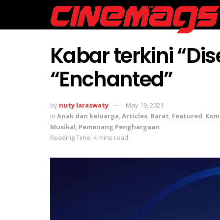
Kabar terkini “Di
“Enchanted”
by
nuty laraswaty
May 19, 2021
in
Anak dan keluarga
,
Articles
,
Barat
,
Featured
,
Kom
Musikal
,
Pemenang Penghargaan
Reading Time: 4 mins read