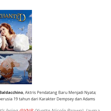
 Baldacchino
, Aktris Pendatang Baru Menjadi Nyata;
 berusia 19 tahun dari Karakter Dempsey dan Adams
t’s bring
@YNB
(Yvette Nicole Brown), Jayma