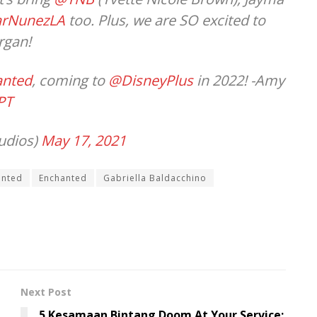
rNunezLA
too. Plus, we are SO excited to
rgan!
anted
, coming to
@DisneyPlus
in 2022! -Amy
PT
udios)
May 17, 2021
anted
Enchanted
Gabriella Baldacchino
Next Post
5 Kesamaan Bintang Doom At Your Service: