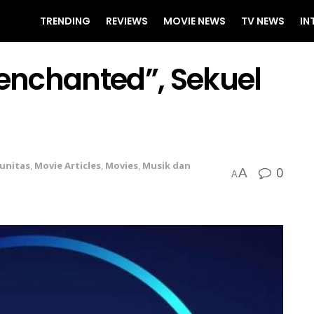
TRENDING
REVIEWS
MOVIE NEWS
TV NEWS
IN
senchanted”, Sekuel
unitas
,
Movie Articles
,
Movies
,
Musik dan
0
A
A