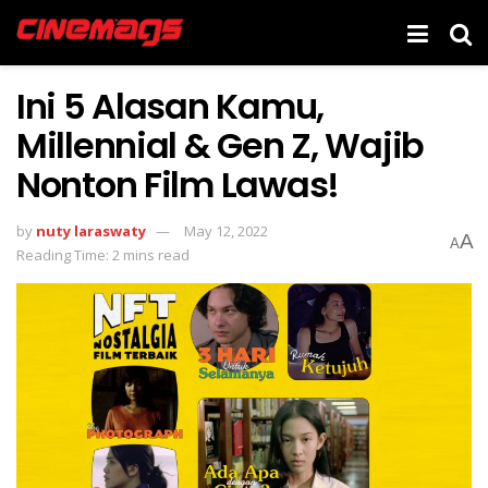
Ini 5 Alasan Kamu,
Millennial & Gen Z, Wajib
Nonton Film Lawas!
by
nuty laraswaty
May 12, 2022
A
A
Reading Time: 2 mins read