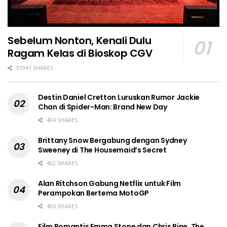
Sebelum Nonton, Kenali Dulu
Ragam Kelas di Bioskop CGV
31941 SHARES
Destin Daniel Cretton Luruskan Rumor Jackie
Chan di Spider-Man: Brand New Day
404 SHARES
Brittany Snow Bergabung dengan Sydney
Sweeney di The Housemaid’s Secret
402 SHARES
Alan Ritchson Gabung Netflix untuk Film
Perampokan Bertema MotoGP
406 SHARES
Film Romantis Emma Stone dan Chris Pine, The