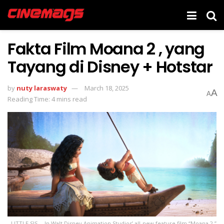
Fakta Film Moana 2 , yang
Tayang di Disney + Hotstar
by
nuty laraswaty
March 18, 2025
A
A
Reading Time: 4 mins read
LITTLE SIS -- In Walt Disney Animation Studios’ all-new feature film “Moana 2,”