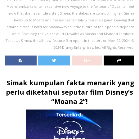
Moana embarks on an expansive new voyage to the far seas of Oceania—but
now that she has a little sister, Simea, the stakes are so much higher. Simea
looks up to Moana and misses her terribly when she’s gone. Leaving that
adorable face is hard for Moana—even if the future of their people depends
on it. Featuring the voices Auli‘i Cravalho as Moana and Khaleesi Lambert-
Tsuda as Simea, the all-new feature film opens in theaters on Nov. 27, 2024. ©
2024 Disney Enterprises, Inc. All Rights Reserved.
Simak kumpulan fakta menarik yang
perlu diketahui seputar film Disney’s
“Moana 2”!