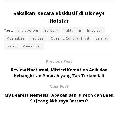
Saksikan secara eksklusif di Disney+
Hotstar
Tags:
antropologi
Burbank
fakta film
linguistik
Moanabes
navigasi
Oceanic Cultural Trust
Sejarah
tarian
Vancouver
Previous Post
Review Nocturnal, Misteri Kematian Adik dan
Kebangkitan Amarah yang Tak Terkendali
Next Post
My Dearest Nemesis : Apakah Ban Ju Yeon dan Baek
Su Jeong Akhirnya Bersatu?