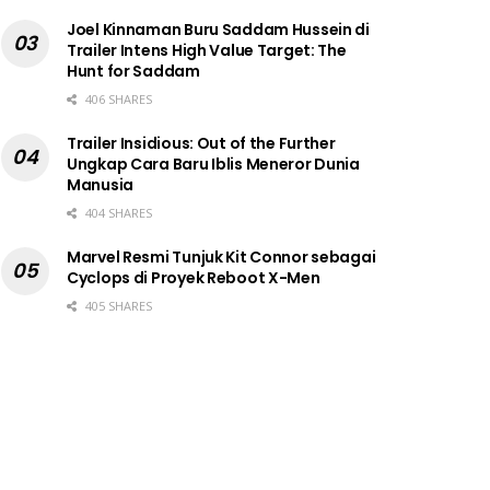
Joel Kinnaman Buru Saddam Hussein di
Trailer Intens High Value Target: The
Hunt for Saddam
406 SHARES
Trailer Insidious: Out of the Further
Ungkap Cara Baru Iblis Meneror Dunia
Manusia
404 SHARES
Marvel Resmi Tunjuk Kit Connor sebagai
Cyclops di Proyek Reboot X-Men
405 SHARES