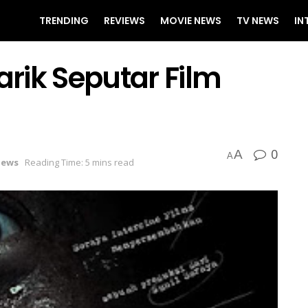
TRENDING
REVIEWS
MOVIE NEWS
TV NEWS
IN
rik Seputar Film
0
A
A
News
Reading Time: 5 mins read