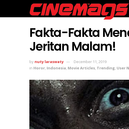
Fakta-Fakta Mena
Jeritan Malam!
by
nuty laraswaty
December 11, 2019
in
Horor
,
Indonesia
,
Movie Articles
,
Trending
,
User 