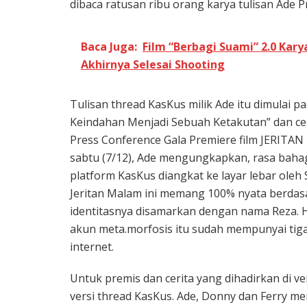
dibaca ratusan ribu orang karya tulisan Ade 
Baca Juga:
Film “Berbagi Suami” 2.0 Kar
Akhirnya Selesai Shooting
Tulisan thread KasKus milik Ade itu dimulai p
Keindahan Menjadi Sebuah Ketakutan” dan ceri
Press Conference Gala Premiere film JERITAN
sabtu (7/12), Ade mengungkapkan, rasa bahag
platform KasKus diangkat ke layar lebar oleh
Jeritan Malam ini memang 100% nyata berdas
identitasnya disamarkan dengan nama Reza. Hin
akun meta.morfosis itu sudah mempunyai tiga 
internet.
Untuk premis dan cerita yang dihadirkan di vers
versi thread KasKus. Ade, Donny dan Ferry m