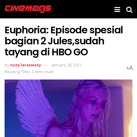
Euphoria: Episode spesial
bagian 2 Jules,sudah
tayang di HBO GO
by
nuty laraswaty
January 28, 2021
A
A
Reading Time: 2 mins read