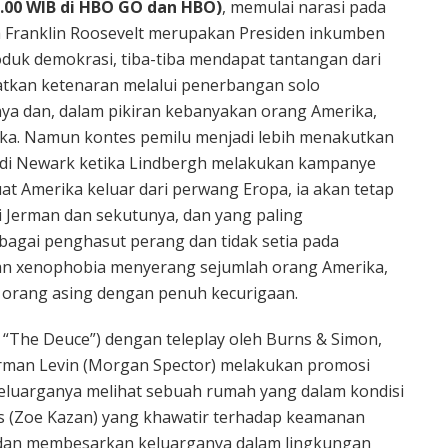
8.00 WIB di HBO GO dan HBO)
, memulai narasi pada
a Franklin Roosevelt merupakan Presiden inkumben
roduk demokrasi, tiba-tiba mendapat tantangan dari
patkan ketenaran melalui penerbangan solo
nya dan, dalam pikiran kebanyakan orang Amerika,
ka. Namun kontes pemilu menjadi lebih menakutkan
 di Newark ketika Lindbergh melakukan kampanye
 Amerika keluar dari perwang Eropa, ia akan tetap
i Jerman dan sekutunya, dan yang paling
ebagai penghasut perang dan tidak setia pada
 dan xenophobia menyerang sejumlah orang Amerika,
 orang asing dengan penuh kecurigaan.
 “The Deuce”) dengan teleplay oleh Burns & Simon,
Herman Levin (Morgan Spector) melakukan promosi
eluarganya melihat sebuah rumah yang dalam kondisi
ss (Zoe Kazan) yang khawatir terhadap keamanan
dan membesarkan keluarganya dalam lingkungan