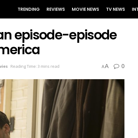
TRENDING
REVIEWS
MOVIE NEWS
TV NEWS
IN
an episode-episode
America
0
A
vies
Reading Time: 3 mins read
A