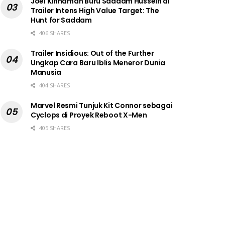
Joel Kinnaman Buru Saddam Hussein di
Trailer Intens High Value Target: The
Hunt for Saddam
406 SHARES
Trailer Insidious: Out of the Further
Ungkap Cara Baru Iblis Meneror Dunia
Manusia
404 SHARES
Marvel Resmi Tunjuk Kit Connor sebagai
Cyclops di Proyek Reboot X-Men
405 SHARES