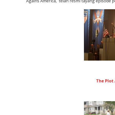
Agains America, telah resmi tayang episode 
The Plot