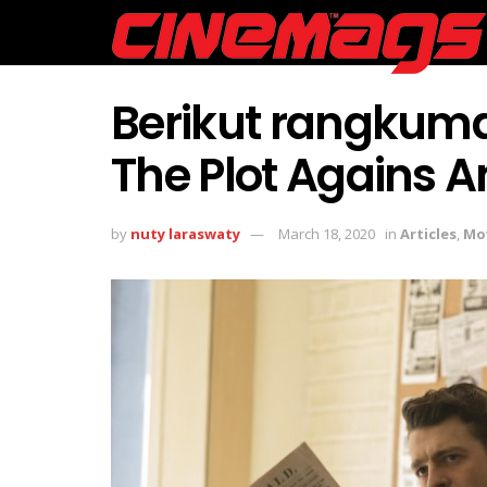
Berikut rangkum
The Plot Agains 
by
nuty laraswaty
March 18, 2020
in
Articles
,
Mo