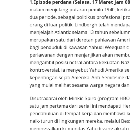
1.Episode perdana (Selasa, 17 Maret jam 0
malam menjelang putaran pemilu 1940, ketik
dua periode, sebagai politikus profesional p
orang di luar politik. Lindbergh telah menda
menjelajah Atlantic selama 13 tahun sebelum
merupakan satu dari deretan pahlawan Ameri
bagi penduduk di kawasan Yahudi Weequahic
perlawanan dengan menjanjikan akan membuat
mengambil posisi netral antara kekuatan Naz
kontroversial, ia menyebut Yahudi Amerika s
kepentingan sejati Amerika. Anti-Semitisme
yang mulai melihat sesama warga negara dan
Disutradarai oleh Minkie Spiro (program HBO
satu jam pertama dari serial ini mendapati 
pendahuluan di tempat kerja dan membawa k
naik-turun di lingkungan mereka, melalui Be
meninggalkan komunitas Yahudi yang akrab 