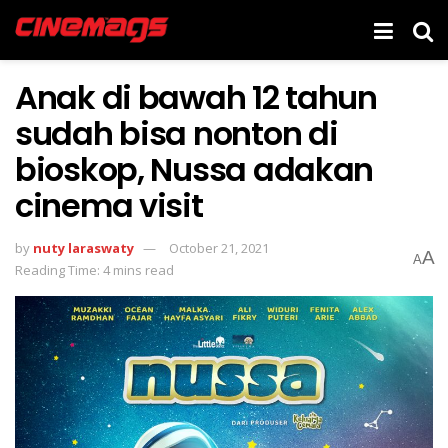
Anak di bawah 12 tahun
sudah bisa nonton di
bioskop, Nussa adakan
cinema visit
by
nuty laraswaty
October 21, 2021
A
A
Reading Time: 4 mins read