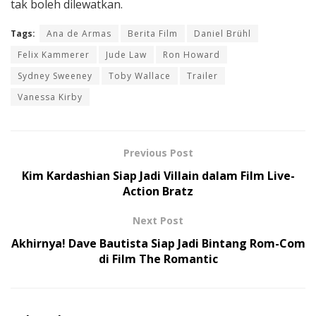
tak boleh dilewatkan.
Tags:
Ana de Armas
Berita Film
Daniel Brühl
Felix Kammerer
Jude Law
Ron Howard
Sydney Sweeney
Toby Wallace
Trailer
Vanessa Kirby
Previous Post
Kim Kardashian Siap Jadi Villain dalam Film Live-
Action Bratz
Next Post
Akhirnya! Dave Bautista Siap Jadi Bintang Rom-Com
di Film The Romantic