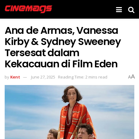
Ana de Armas, Vanessa
Kirby & Sydney Sweeney
Tersesat dalam
Kekacauan di Film Eden
A
by
Kent
June 27, 2025
Reading Time: 2 mins read
A