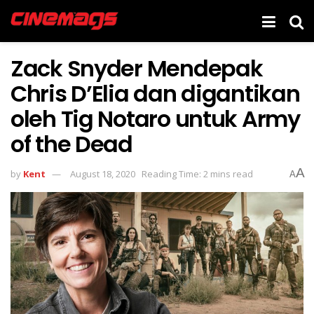
Zack Snyder Mendepak
Chris D’Elia dan digantikan
oleh Tig Notaro untuk Army
of the Dead
A
by
Kent
August 18, 2020
Reading Time: 2 mins read
A