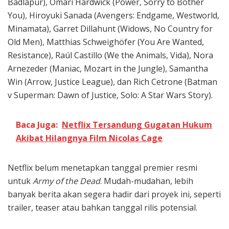
Badlapur), Omari Hardwick (Power, Sorry to Bother
You), Hiroyuki Sanada (Avengers: Endgame, Westworld,
Minamata), Garret Dillahunt (Widows, No Country for
Old Men), Matthias Schweighöfer (You Are Wanted,
Resistance), Raúl Castillo (We the Animals, Vida), Nora
Arnezeder (Maniac, Mozart in the Jungle), Samantha
Win (Arrow, Justice League), dan Rich Cetrone (Batman
v Superman: Dawn of Justice, Solo: A Star Wars Story).
Baca Juga:
Netflix Tersandung Gugatan Hukum
Akibat Hilangnya Film Nicolas Cage
Netflix belum menetapkan tanggal premier resmi
untuk
Army of the Dead
. Mudah-mudahan, lebih
banyak berita akan segera hadir dari proyek ini, seperti
trailer, teaser atau bahkan tanggal rilis potensial.