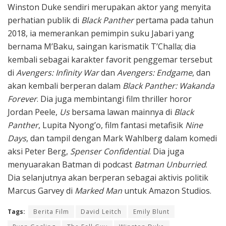
Winston Duke sendiri merupakan aktor yang menyita
perhatian publik di
Black Panther
pertama pada tahun
2018, ia memerankan pemimpin suku Jabari yang
bernama M’Baku, saingan karismatik T’Challa; dia
kembali sebagai karakter favorit penggemar tersebut
di
Avengers: Infinity War
dan
Avengers: Endgame
, dan
akan kembali berperan dalam
Black Panther: Wakanda
Forever
. Dia juga membintangi film thriller horor
Jordan Peele,
Us
bersama lawan mainnya di
Black
Panther
, Lupita Nyong’o, film fantasi metafisik
Nine
Days
, dan tampil dengan Mark Wahlberg dalam komedi
aksi Peter Berg,
Spenser Confidential
. Dia juga
menyuarakan Batman di podcast
Batman Unburried
.
Dia selanjutnya akan berperan sebagai aktivis politik
Marcus Garvey di
Marked Man
untuk Amazon Studios.
Tags:
Berita Film
David Leitch
Emily Blunt