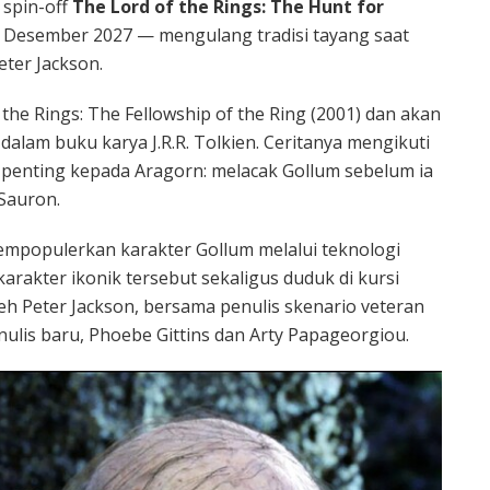
 spin-off
The Lord of the Rings: The Hunt for
7 Desember 2027 — mengulang tradisi tayang saat
eter Jackson.
 the Rings: The Fellowship of the Ring (2001) dan akan
dalam buku karya J.R.R. Tolkien. Ceritanya mengikuti
penting kepada Aragorn: melacak Gollum sebelum ia
Sauron.
populerkan karakter Gollum melalui teknologi
akter ikonik tersebut sekaligus duduk di kursi
leh Peter Jackson, bersama penulis skenario veteran
nulis baru, Phoebe Gittins dan Arty Papageorgiou.