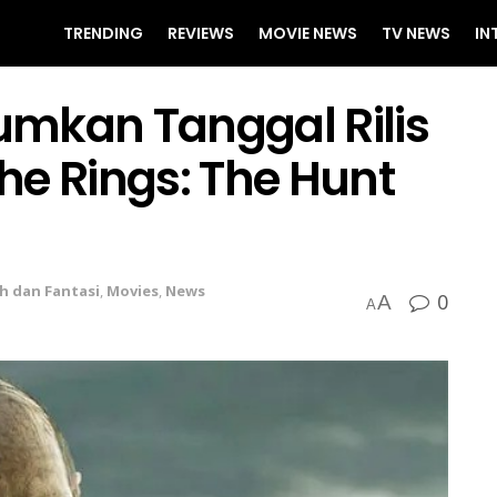
TRENDING
REVIEWS
MOVIE NEWS
TV NEWS
IN
mkan Tanggal Rilis
the Rings: The Hunt
ah dan Fantasi
,
Movies
,
News
0
A
A