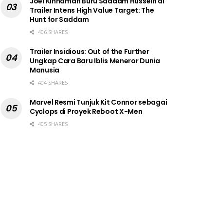
Joel Kinnaman Buru Saddam Hussein di
Trailer Intens High Value Target: The
Hunt for Saddam
406 SHARES
Trailer Insidious: Out of the Further
Ungkap Cara Baru Iblis Meneror Dunia
Manusia
404 SHARES
Marvel Resmi Tunjuk Kit Connor sebagai
Cyclops di Proyek Reboot X-Men
405 SHARES