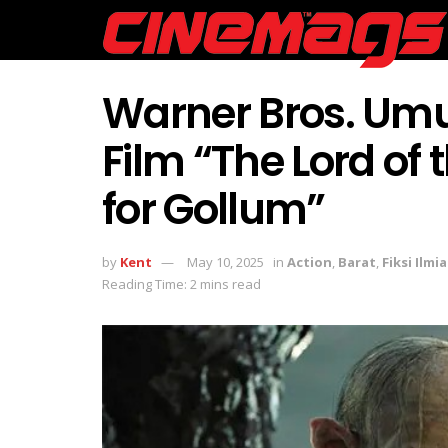
Warner Bros. Umu
Film “The Lord of 
for Gollum”
by
Kent
May 10, 2025
in
Action
,
Barat
,
Fiksi Ilmi
Reading Time: 2 mins read