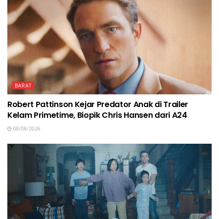
BARAT
Robert Pattinson Kejar Predator Anak di Trailer
Kelam Primetime, Biopik Chris Hansen dari A24
08/08/2026