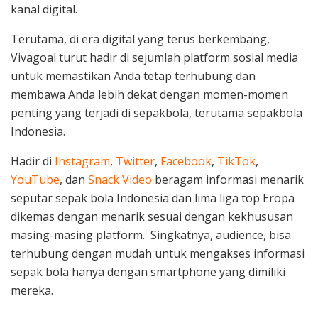
kanal digital.
Terutama, di era digital yang terus berkembang,
Vivagoal turut hadir di sejumlah platform sosial media
untuk memastikan Anda tetap terhubung dan
membawa Anda lebih dekat dengan momen-momen
penting yang terjadi di sepakbola, terutama sepakbola
Indonesia.
Hadir di
Instagram
,
Twitter
,
Facebook
,
TikTok
,
YouTube
, dan
Snack Video
beragam informasi menarik
seputar sepak bola Indonesia dan lima liga top Eropa
dikemas dengan menarik sesuai dengan kekhususan
masing-masing platform. Singkatnya, audience, bisa
terhubung dengan mudah untuk mengakses informasi
sepak bola hanya dengan smartphone yang dimiliki
mereka.