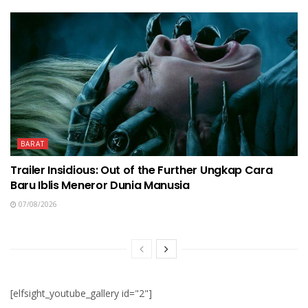
BARAT
Trailer Insidious: Out of the Further Ungkap Cara
Baru Iblis Meneror Dunia Manusia
07/08/2026
[elfsight_youtube_gallery id="2"]