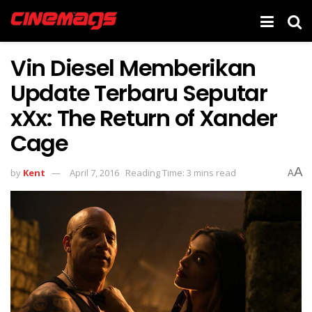
Vin Diesel Memberikan
Update Terbaru Seputar
xXx: The Return of Xander
Cage
A
by
Kent
April 7, 2016
Reading Time: 3 mins read
A