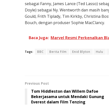
sebagai Fanny, James Lance (Ted Lasso) sebag
Doyle) sebagai Ny. Wentworth dan masih banyak
Gould, Frith Tiplady, Tim Kirkby, Christina Bo
Bouch, dengan produser Sophie MacClancy.
Baca Juga:
Marvel Resmi Perkenalkan Bla
Tags:
BBC
Berita Film
Enid Blyton
Hulu
Previous Post
Tom Hiddleston dan Willem Dafoe
Bekerjasama untuk Mendaki Gunung
Everest dalam Film Tenzing