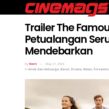
Trailer The Famou
Petualangan Ser
Mendebarkan
by
Kent
May 21, 2024
in
Anak dan Keluarga
,
Barat
,
Drama
,
News
,
Streamin