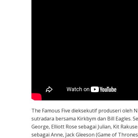
The Famous Five dieksekutif produseri oleh N
sutradara bersama Kirkbym dan Bill Eagles. Se
George, Elliott Rose sebagai Julian, Kit Rakus
sebagai Anne, Jack Gleeson (Game of Thrones