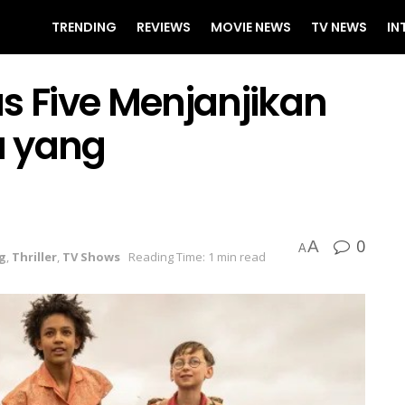
TRENDING
REVIEWS
MOVIE NEWS
TV NEWS
IN
s Five Menjanjikan
u yang
0
A
A
g
,
Thriller
,
TV Shows
Reading Time: 1 min read