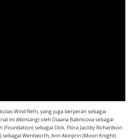
icolas Wind Refn, yang juga berperan sebagai
rial ini dibintangi oleh Diaana Babnicova sebagai
en (Foundation) sebagai Dick, Flora Jacoby Richardson
) sebagai Wentworth, Ann Akinjirin (Moon Knight)