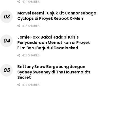
404 SHARES
Marvel Resmi Tunjuk Kit Connor sebagai
Cyclops di Proyek Reboot X-Men
403 SHARES
Jamie Foxx Bakal Hadapi Krisis
Penyanderaan Mematikan di Proyek
Film Baru Berjudul Deadlocked
403 SHARES
Brittany Snow Bergabung dengan
Sydney Sweeney di The Housemaid’s
Secret
407 SHARES