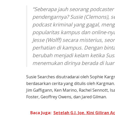
“Seberapa jauh seorang podcaste
pendengarnya? Susie (Clemons), 
podcast kriminal yang gagal, me
popularitas kampus dan online-n
Jesse (Wolff) secara misterius, s
perhatian di kampus. Dengan binta
berubah menjadi kelam ketika Sus
menemukan dirinya berada di lua
Susie Searches disutradarai oleh Sophie Kargm
berdasarkan cerita yang ditulis oleh Kargman. 
Jim Gaffigann, Ken Marino, Rachel Sennott, Isa
Foster, Geoffrey Owens, dan Jared Gilman.
Baca Juga:
Setelah G.I. Joe, Kini Giliran 