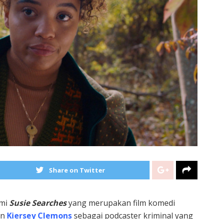
Share on Twitter
smi
Susie Searches
yang merupakan film komedi
an
Kiersey Clemons
sebagai podcaster kriminal yang