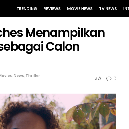
TRENDING
REVIEWS
MOVIE NEWS
TV NEWS
IN
arches Menampilkan
sebagai Calon
Movies
,
News
,
Thriller
0
A
A