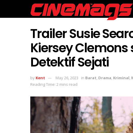
Trailer Susie Se
Kiersey Clemons 
Detektif Sejati
by
Kent
May 26, 2023
in
Barat
,
Drama
,
Kriminal
,
Reading Time: 2 mins read