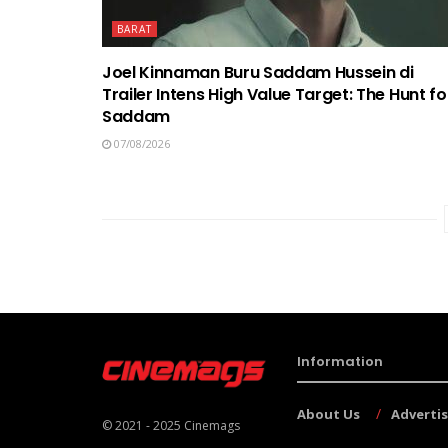
BARAT
Joel Kinnaman Buru Saddam Hussein di
Trailer Intens High Value Target: The Hunt fo
Saddam
07/08/2026
Information
About Us
Adverti
© 2021 - 2025
Cinemags