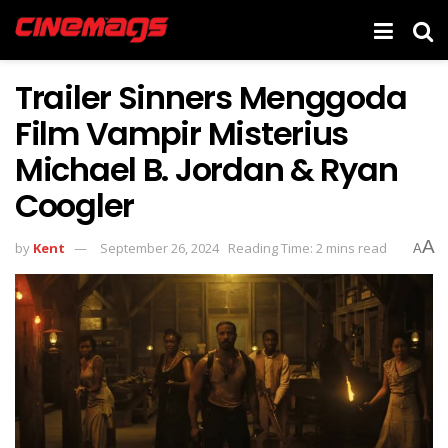
Trailer Sinners Menggoda
Film Vampir Misterius
Michael B. Jordan & Ryan
Coogler
A
by
Kent
September 26, 2024
Reading Time: 2 mins read
A