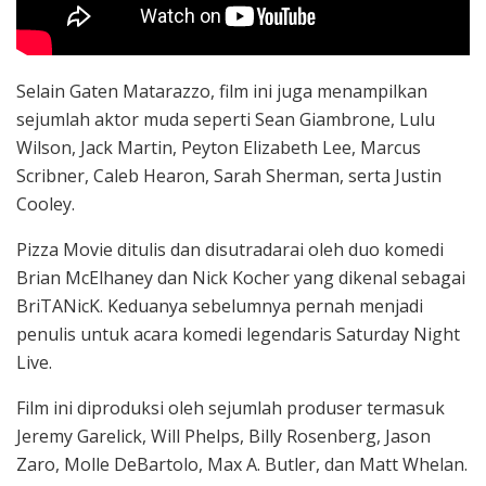
Selain Gaten Matarazzo, film ini juga menampilkan
sejumlah aktor muda seperti
Sean Giambrone
,
Lulu
Wilson
,
Jack Martin
,
Peyton Elizabeth Lee
,
Marcus
Scribner
,
Caleb Hearon
,
Sarah Sherman
, serta
Justin
Cooley
.
Pizza Movie ditulis dan disutradarai oleh duo komedi
Brian McElhaney
dan
Nick Kocher
yang dikenal sebagai
BriTANicK. Keduanya sebelumnya pernah menjadi
penulis untuk acara komedi legendaris
Saturday Night
Live
.
Film ini diproduksi oleh sejumlah produser termasuk
Jeremy Garelick
,
Will Phelps
,
Billy Rosenberg
,
Jason
Zaro
,
Molle DeBartolo
,
Max A. Butler
, dan
Matt Whelan
.