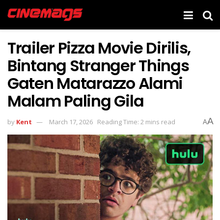
Trailer Pizza Movie Dirilis,
Bintang Stranger Things
Gaten Matarazzo Alami
Malam Paling Gila
A
by
Kent
March 17, 2026
Reading Time: 2 mins read
A