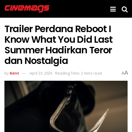
Trailer Perdana Reboot I
Know What You Did Last
Summer Hadirkan Teror
dan Nostalgia
A
by
Kent
April 23, 2025
Reading Time: 2 mins read
A