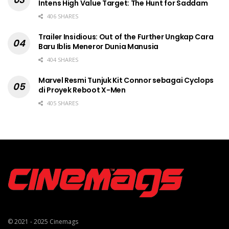
Intens High Value Target: The Hunt for Saddam
406 SHARES
Trailer Insidious: Out of the Further Ungkap Cara
Baru Iblis Meneror Dunia Manusia
404 SHARES
Marvel Resmi Tunjuk Kit Connor sebagai Cyclops
di Proyek Reboot X-Men
405 SHARES
© 2021 - 2025
Cinemags