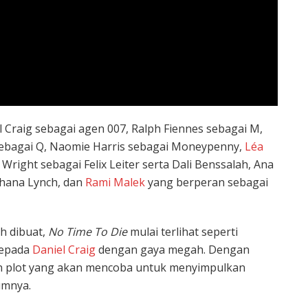
l Craig sebagai agen 007, Ralph Fiennes sebagai M,
sebagai Q, Naomie Harris sebagai Moneypenny,
Léa
Wright sebagai Felix Leiter serta Dali Benssalah, Ana
shana Lynch, dan
Rami Malek
yang berperan sebagai
h dibuat,
No Time To Die
mulai terlihat seperti
kepada
Daniel Craig
dengan gaya megah. Dengan
an plot yang akan mencoba untuk menyimpulkan
umnya.