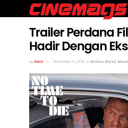
Trailer Perdana F
Hadir Dengan Eks
by
Kent
December 5, 2019
in
Action
,
Barat
,
Movi