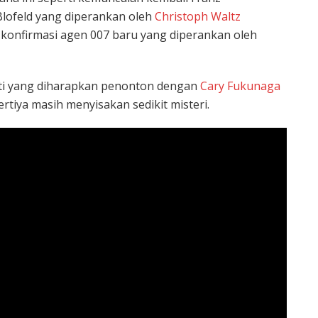
Blofeld yang diperankan oleh
Christoph Waltz
ta konfirmasi agen 007 baru yang diperankan oleh
perti yang diharapkan penonton dengan
Cary Fukunaga
ertiya masih menyisakan sedikit misteri.