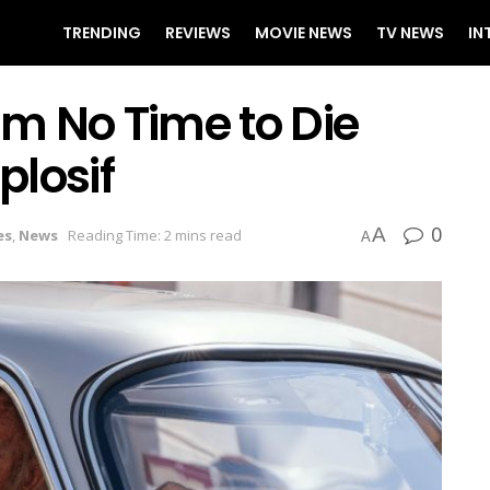
TRENDING
REVIEWS
MOVIE NEWS
TV NEWS
IN
ilm No Time to Die
plosif
0
A
es
,
News
Reading Time: 2 mins read
A