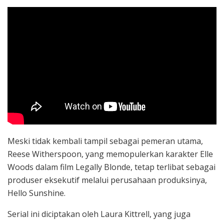
Meski tidak kembali tampil sebagai pemeran utama,
Reese Witherspoon, yang memopulerkan karakter Elle
Woods dalam film Legally Blonde, tetap terlibat sebagai
produser eksekutif melalui perusahaan produksinya,
Hello Sunshine.
Serial ini diciptakan oleh Laura Kittrell, yang juga