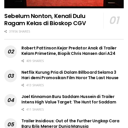
Sebelum Nonton, Kenali Dulu
Ragam Kelas di Bioskop CGV
31956 SHARES
Robert Pattinson Kejar Predator Anak di Trailer
Kelam Primetime, Biopik Chris Hansen dari A24
409 SHARES
Netflix Kurung Pria di Dalam Billboard Selama 3
Hari demi Promosikan Film Horor The Last House
413 SHARES
Joel Kinnaman Buru Saddam Hussein di Trailer
Intens High Value Target: The Hunt for Saddam
411 SHARES
Trailer Insidious: Out of the Further Ungkap Cara
Baru Iblis Meneror Dunia Manusia