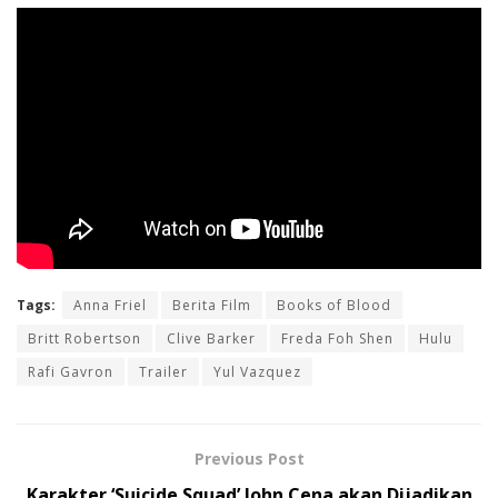
Tags:
Anna Friel
Berita Film
Books of Blood
Britt Robertson
Clive Barker
Freda Foh Shen
Hulu
Rafi Gavron
Trailer
Yul Vazquez
Previous Post
Karakter ‘Suicide Squad’ John Cena akan Dijadikan