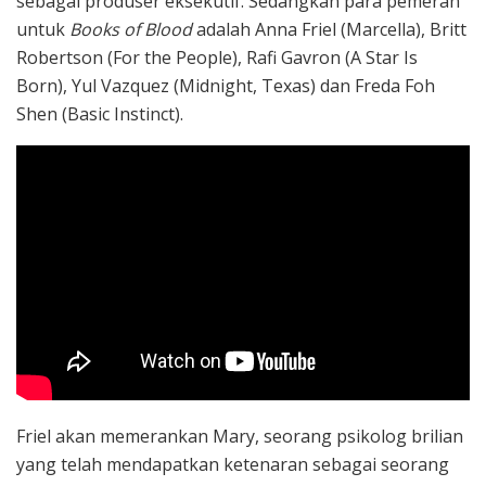
sebagai produser eksekutif. Sedangkan para pemeran
untuk
Books of Blood
adalah Anna Friel (Marcella), Britt
Robertson (For the People), Rafi Gavron (A Star Is
Born), Yul Vazquez (Midnight, Texas) dan Freda Foh
Shen (Basic Instinct).
Friel akan memerankan Mary, seorang psikolog brilian
yang telah mendapatkan ketenaran sebagai seorang