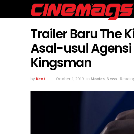
Trailer Baru The
Asal-usul Agens
Kingsman
by
Kent
October 1, 2019
in
Movies
,
News
Reading