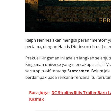
Ralph Fiennes akan mengisi peran “mentor” ya
pertama, dengan Harris Dickinson (Trust) m
Prekuel Kingsman ini adalah langkah selan
Kingsman universe yang mencakup serial TV 
serta spin-off tentang
Statesmen
. Belum je
berdampak pada rencana-rencana itu, terutama
Baca Juga:
DC Studios Rilis Trailer Baru
Kosmik