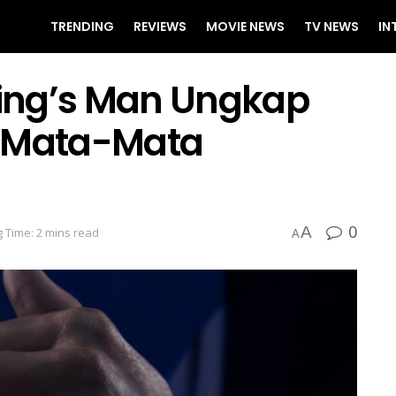
TRENDING
REVIEWS
MOVIE NEWS
TV NEWS
IN
 King’s Man Ungkap
i Mata-Mata
0
A
 Time: 2 mins read
A