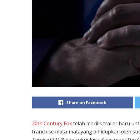
Share on Facebook
20th Century Fox
telah merilis trailer baru un
franchise mata-matayang dihidupkan oleh su
Service
(2014) dan sekuelnya
Kingsman: The G