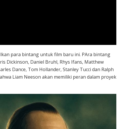
kan para bintang untuk film baru ini. PAra bintang
is Dickinson, Daniel Bruhl, Rhys Ifans, Matthew
rles Dance, Tom Hollander, Stanley Tucci dan Ralph
n bahwa Liam Neeson akan memiliki peran dalam proyek