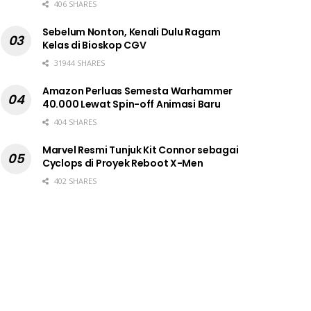
406 SHARES
Sebelum Nonton, Kenali Dulu Ragam
Kelas di Bioskop CGV
31944 SHARES
Amazon Perluas Semesta Warhammer
40.000 Lewat Spin-off Animasi Baru
404 SHARES
Marvel Resmi Tunjuk Kit Connor sebagai
Cyclops di Proyek Reboot X-Men
402 SHARES