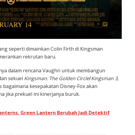
ng seperti dimainkan Colin Firth di Kingsman
emerankan rekrutan baru.
jutnya dalam rencana Vaughn untuk membangun
dan sekuel
Kingsman: The Golden Circle
/
Kingsman 3
,
las bagaimana kesepakatan Disney-Fox akan
 jika prekuel ini kinerjanya buruk.
 Lanterns, Green Lantern Berubah Jadi Detektif