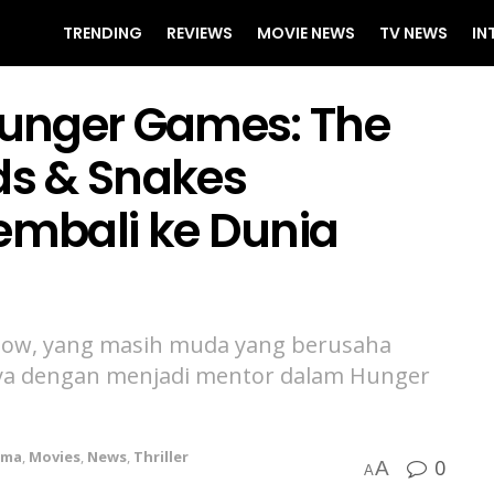
TRENDING
REVIEWS
MOVIE NEWS
TV NEWS
IN
 Hunger Games: The
ds & Snakes
mbali ke Dunia
Snow, yang masih muda yang berusaha
ya dengan menjadi mentor dalam Hunger
ama
,
Movies
,
News
,
Thriller
0
A
A