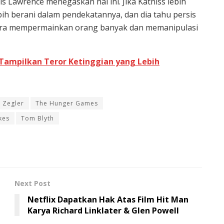
 Lawrence menegaskan hal ini. Jika Katniss lebih
bih berani dalam pendekatannya, dan dia tahu persis
 cara mempermainkan orang banyak dan memanipulasi
t Tampilkan Teror Ketinggian yang Lebih
 Zegler
The Hunger Games
kes
Tom Blyth
Next Post
Netflix Dapatkan Hak Atas Film Hit Man
Karya Richard Linklater & Glen Powell