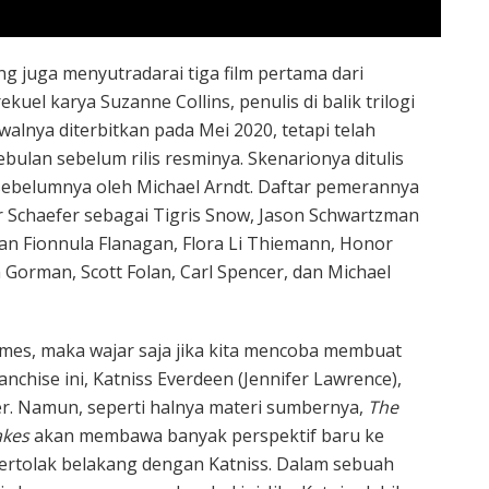
ang juga menyutradarai tiga film pertama dari
ekuel karya Suzanne Collins, penulis di balik trilogi
awalnya diterbitkan pada Mei 2020, tetapi telah
bulan sebelum rilis resminya. Skenarionya ditulis
 sebelumnya oleh Michael Arndt. Daftar pemerannya
 Schaefer sebagai Tigris Snow, Jason Schwartzman
an Fionnula Flanagan, Flora Li Thiemann, Honor
n Gorman, Scott Folan, Carl Spencer, dan Michael
es, maka wajar saja jika kita mencoba membuat
nchise ini, Katniss Everdeen (Jennifer Lawrence),
r. Namun, seperti halnya materi sumbernya,
The
akes
akan membawa banyak perspektif baru ke
ertolak belakang dengan Katniss. Dalam sebuah