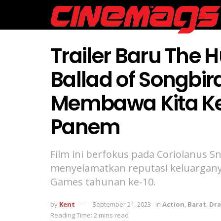
Trailer Baru The
Ballad of Songbir
Membawa Kita Ke
Panem
Film ini berfokus pada Coriolanus 
menyelamatkan reputasi keluargan
Games tahunan ke-10.
by
Kent
September 21, 2023
in
Action
,
Barat
,
Dr
Reading Time: 2 mins read