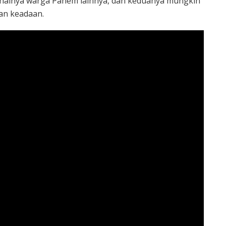
i halnya warga Panem lainnya, dan keduanya mungkin
an keadaan.