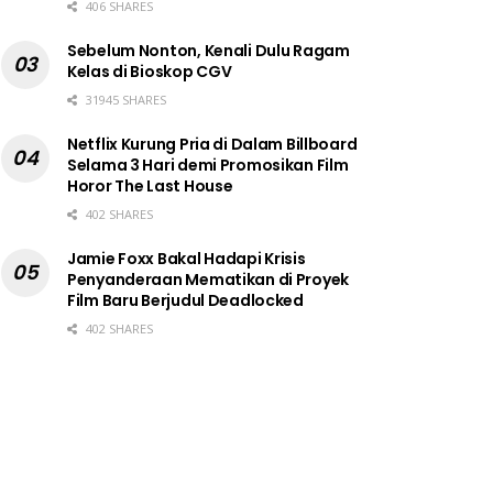
406 SHARES
Sebelum Nonton, Kenali Dulu Ragam
Kelas di Bioskop CGV
31945 SHARES
Netflix Kurung Pria di Dalam Billboard
Selama 3 Hari demi Promosikan Film
Horor The Last House
402 SHARES
Jamie Foxx Bakal Hadapi Krisis
Penyanderaan Mematikan di Proyek
Film Baru Berjudul Deadlocked
402 SHARES