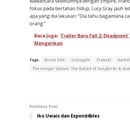
wawancara sebelumnya dengan Empire, Francis
fokus pada bertahan hidup, Lucy Gray jauh le
apa yang dia lakukan: “Dia tahu bagaimana
orang.”
Baca Juga:
Trailer Baru Fall 2: Deadpoin
Mengerikan
Tags:
Berita Film
Lionsgate
Prekuel
Rachel
The Hunger Games: The Ballad of Songbirds & Sna
Previous Post
Iko Uwais dan Expend4bles