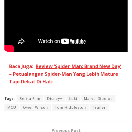
Baca Juga:
Review ‘Spider-Man: Brand New Day’
– Petualangan Spider-Man Yang Lebih Mature
Tapi Dekat Di Hati
Tags:
Berita Film
Disney+
Loki
Marvel Studios
MCU
Owen Wilson
Tom Hiddleston
Trailer
Previous Post