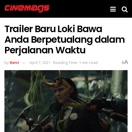
Trailer Baru Loki Bawa
Anda Berpetualang dalam
Perjalanan Waktu
A
by
Kent
April 7, 2021
Reading Time: 1 min read
A