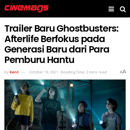
Trailer Baru Ghostbusters:
Afterlife Berfokus pada
Generasi Baru dari Para
Pemburu Hantu
A
by
Kent
October 19, 2021
Reading Time: 2 mins read
A