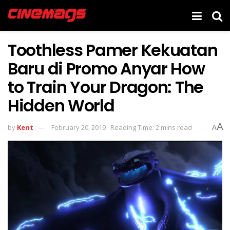
Toothless Pamer Kekuatan
Baru di Promo Anyar How
to Train Your Dragon: The
Hidden World
A
by
Kent
February 20, 2019
Reading Time: 2 mins read
A