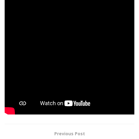
Gerard Butler (Den of Thieves, Geostorm), Kristen Wiig
(The Last Man on Earth, Ghostbusters), Craig Ferguson
(Doc Martin) dan F. Murray Abraham (Homeland, Isle of
Dogs) sebagai sang villain bernama Grimmel.
How to Train Your Dragon: The Hidden World
akan
dirilis pada tanggal 22 Februari 2019 ini.
Baca Juga:
Trailer Baru Fall 2: Deadpoint
Tampilkan Teror Ketinggian yang Lebih
Mengerikan
Tags:
Berita Film
How to Train Your Dragon 3
How to Train Your Dragon: The Hidden World
Toothless
Previous Post