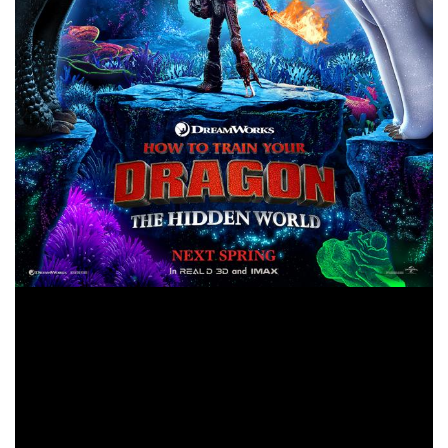
Dean DeBlois kembali mengarahkan sekuel ini
bersama dengan sederet bintang pengisi suaranya
seperti Jay Baruchel (Million Dollar Baby, This Is the
End), America Ferrera (Ugly Betty, End of Watch), Kit
Harington (Game of Thrones, Pompeii), Cate Blanchett
(The House with a Clock in Its Walls, Thor: Ragnarok),