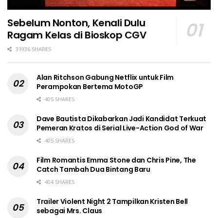
Sebelum Nonton, Kenali Dulu
Ragam Kelas di Bioskop CGV
31936 SHARES
Alan Ritchson Gabung Netflix untuk Film
Perampokan Bertema MotoGP
405 SHARES
Dave Bautista Dikabarkan Jadi Kandidat Terkuat
Pemeran Kratos di Serial Live-Action God of War
405 SHARES
Film Romantis Emma Stone dan Chris Pine, The
Catch Tambah Dua Bintang Baru
404 SHARES
Trailer Violent Night 2 Tampilkan Kristen Bell
sebagai Mrs. Claus