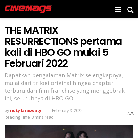
THE MATRIX
RESURRECTIONS pertama
kali di HBO GO mulai 5
Februari 2022
Dapatkan pengalaman Matrix selengkapnya,
mulai dari trilogi original hingga chapter
terbaru dari film franchise yang menggebrak
ini, seluruhnya di HBO GO
by
nuty laraswaty
February 3, 2022
A
A
Reading Time: 3 mins read