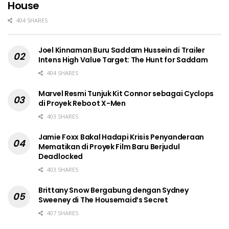
House
404 SHARES
Joel Kinnaman Buru Saddam Hussein di Trailer
Intens High Value Target: The Hunt for Saddam
404 SHARES
Marvel Resmi Tunjuk Kit Connor sebagai Cyclops
di Proyek Reboot X-Men
403 SHARES
Jamie Foxx Bakal Hadapi Krisis Penyanderaan
Mematikan di Proyek Film Baru Berjudul
Deadlocked
403 SHARES
Brittany Snow Bergabung dengan Sydney
Sweeney di The Housemaid’s Secret
407 SHARES