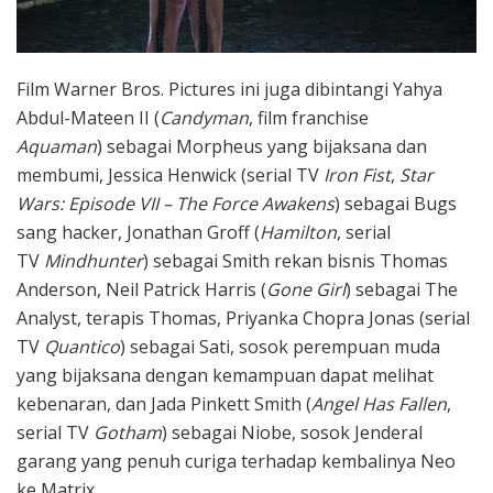
Film Warner Bros. Pictures ini juga dibintangi Yahya
Abdul-Mateen II (
Candyman
, film franchise
Aquaman
) sebagai Morpheus yang bijaksana dan
membumi, Jessica Henwick (serial TV
Iron Fist
,
Star
Wars: Episode VII – The Force Awakens
) sebagai Bugs
sang hacker, Jonathan Groff (
Hamilton
, serial
TV
Mindhunter
) sebagai Smith rekan bisnis Thomas
Anderson, Neil Patrick Harris (
Gone Girl
) sebagai The
Analyst, terapis Thomas, Priyanka Chopra Jonas (serial
TV
Quantico
) sebagai Sati, sosok perempuan muda
yang bijaksana dengan kemampuan dapat melihat
kebenaran, dan Jada Pinkett Smith (
Angel Has Fallen
,
serial TV
Gotham
) sebagai Niobe, sosok Jenderal
garang yang penuh curiga terhadap kembalinya Neo
ke Matrix.