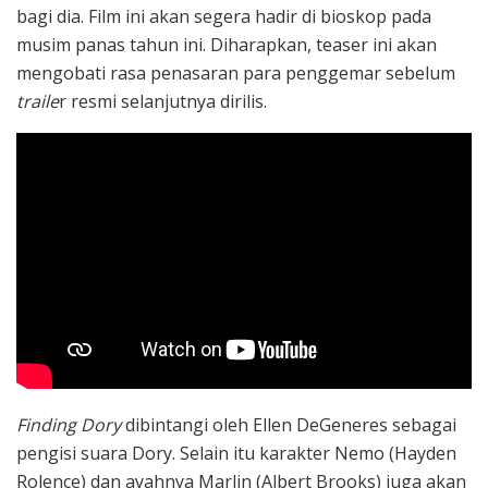
bagi dia. Film ini akan segera hadir di bioskop pada
musim panas tahun ini. Diharapkan, teaser ini akan
mengobati rasa penasaran para penggemar sebelum
traile
r resmi selanjutnya dirilis.
Finding Dory
dibintangi oleh Ellen DeGeneres sebagai
pengisi suara Dory. Selain itu karakter Nemo (Hayden
Rolence) dan ayahnya Marlin (Albert Brooks) juga akan