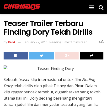
Teaser Trailer Terbaru
Finding Dory Telah Dirilis
A
by
Kent
January 27, 2016
Reading Time: 2 mins read
A
Sebuah
teaser
klip internasional untuk film
Finding
Dory
telah dirilis oleh pihak Disney dan Pixar. Dalam
klip
teaser
pendek tersebut, digambarkan sang tokoh
utama kali ini, Dory sedang berenang mengintari
tulisan judul film dan menyadari sesuatu yang familiar