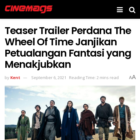
Teaser Trailer Perdana The
Wheel Of Time Janjikan
Petualangan Fantasi yang
Menakjubkan
A
by
Kent
September 6, 2021
Reading Time: 2 mins read
A