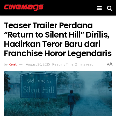
Teaser Trailer Perdana
“Return to Silent Hill” Dirilis,
Hadirkan Teror Baru dari
Franchise Horor Legendaris
A
by
Kent
August 30, 2025
Reading Time: 2 mins read
A