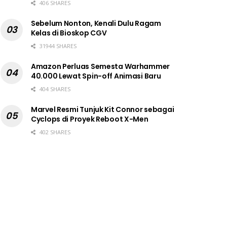
406 SHARES
Sebelum Nonton, Kenali Dulu Ragam
Kelas di Bioskop CGV
31944 SHARES
Amazon Perluas Semesta Warhammer
40.000 Lewat Spin-off Animasi Baru
404 SHARES
Marvel Resmi Tunjuk Kit Connor sebagai
Cyclops di Proyek Reboot X-Men
402 SHARES