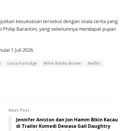
njutkan kesuksesan tersebut dengan skala cerita yang
ai
Philip Barantini
, yang sebelumnya mendapat pujian
ulai 1 Juli 2026.
l
Louis Partridge
Millie Bobby Brown
Netflix
Next Post
Jennifer Aniston dan Jon Hamm Bikin Kacau
di Trailer Komedi Dewasa Gail Daughtry