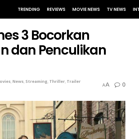
TRENDING
REVIEWS
MOVIE NEWS
TV NEWS
IN
mes 3 Bocorkan
n dan Penculikan
ovies
,
News
,
Streaming
,
Thriller
,
Trailer
0
A
A