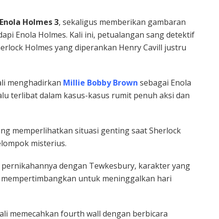
Enola Holmes 3
, sekaligus memberikan gambaran
pi Enola Holmes. Kali ini, petualangan sang detektif
herlock Holmes yang diperankan
Henry Cavill
justru
bali menghadirkan
Millie Bobby Brown
sebagai Enola
alu terlibat dalam kasus-kasus rumit penuh aksi dan
sung memperlihatkan situasi genting saat Sherlock
elompok misterius.
i pernikahannya dengan Tewkesbury, karakter yang
a mempertimbangkan untuk meninggalkan hari
bali memecahkan fourth wall dengan berbicara