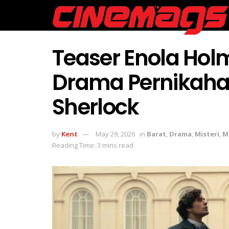
Teaser Enola Hol
Drama Pernikaha
Sherlock
by
Kent
May 29, 2026
in
Barat
,
Drama
,
Misteri
,
M
Reading Time: 3 mins read