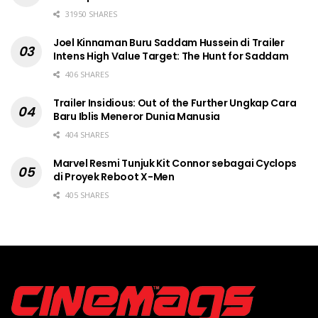
31950 SHARES
Joel Kinnaman Buru Saddam Hussein di Trailer
Intens High Value Target: The Hunt for Saddam
406 SHARES
Trailer Insidious: Out of the Further Ungkap Cara
Baru Iblis Meneror Dunia Manusia
404 SHARES
Marvel Resmi Tunjuk Kit Connor sebagai Cyclops
di Proyek Reboot X-Men
405 SHARES