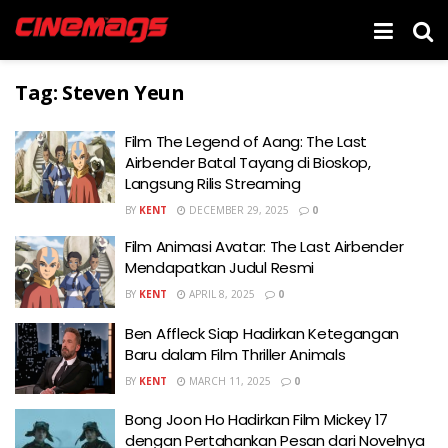
Tag:
Steven Yeun
Film The Legend of Aang: The Last
Airbender Batal Tayang di Bioskop,
Langsung Rilis Streaming
BY
KENT
DECEMBER 29, 2025
0
Film Animasi Avatar: The Last Airbender
Mendapatkan Judul Resmi
BY
KENT
APRIL 8, 2025
0
Ben Affleck Siap Hadirkan Ketegangan
Baru dalam Film Thriller Animals
BY
KENT
MARCH 11, 2025
0
Bong Joon Ho Hadirkan Film Mickey 17
dengan Pertahankan Pesan dari Novelnya