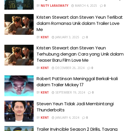
BY
NUTY LARASWATY
MARCH 4, 2025
0
Kristen Stewart dan Steven Yeun Terlibat
dalam Romansa Unik dalam Trailer Love
Me
BY
KENT
JANUARY 3, 2025
0
Kristen Stewart dan Steven Yeun
Terhubung dengan Cara yang Unik dalam
Teaser Baru Film Love Me
BY
KENT
DECEMBER 26, 2024
0
Robert Pattinson Meninggal Berkali-kali
dalam Trailer Mickey 17
BY
KENT
SEPTEMBER 19, 2024
0
Steven Yeun Tidak Jadi Membintangi
Thunderbolts
BY
KENT
JANUARY 4, 2024
0
Trailer Invincible Season 2 Dirilis, Tayang