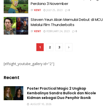
Perdana 3 November
BY
KENT
JULY 25, 2023
0
Steven Yeun Akan Memulai Debut di MCU
Melalui Film Thunderbolts
BY
KENT
FEBRUARY 24, 2023
0
1
2
3
[elfsight_youtube_gallery id="2"]
Recent
Poster Practical Magic 2 Ungkap
Kembalinya Sandra Bullock dan Nicole
Kidman sebagai Duo Penyihir Ikonik
AUGUST 10, 2026