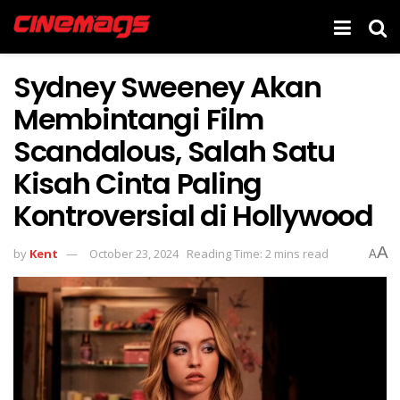
Sydney Sweeney Akan
Membintangi Film
Scandalous, Salah Satu
Kisah Cinta Paling
Kontroversial di Hollywood
A
by
Kent
October 23, 2024
Reading Time: 2 mins read
A