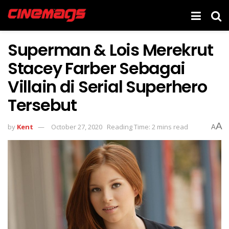
Superman & Lois Merekrut
Stacey Farber Sebagai
Villain di Serial Superhero
Tersebut
A
by
Kent
October 27, 2020
Reading Time: 2 mins read
A