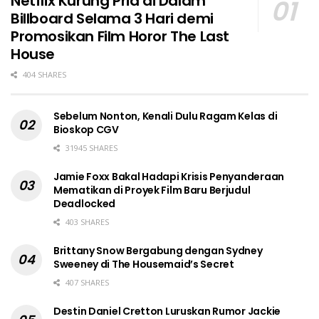
Netflix Kurung Pria di Dalam
Billboard Selama 3 Hari demi
Promosikan Film Horor The Last
House
404 SHARES
Sebelum Nonton, Kenali Dulu Ragam Kelas di
Bioskop CGV
31945 SHARES
Jamie Foxx Bakal Hadapi Krisis Penyanderaan
Mematikan di Proyek Film Baru Berjudul
Deadlocked
403 SHARES
Brittany Snow Bergabung dengan Sydney
Sweeney di The Housemaid’s Secret
407 SHARES
Destin Daniel Cretton Luruskan Rumor Jackie