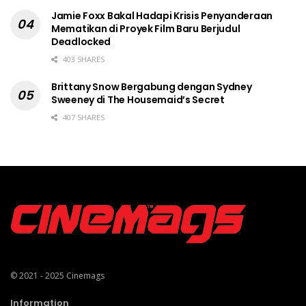
Jamie Foxx Bakal Hadapi Krisis Penyanderaan
Mematikan di Proyek Film Baru Berjudul
Deadlocked
403 SHARES
Brittany Snow Bergabung dengan Sydney
Sweeney di The Housemaid’s Secret
407 SHARES
© 2021 - 2025
Cinemags
Information