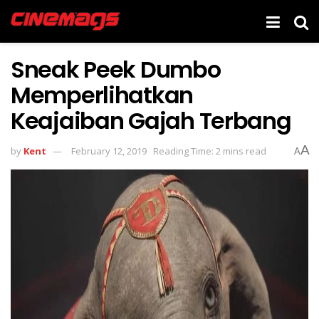
Sneak Peek Dumbo
Memperlihatkan
Keajaiban Gajah Terbang
A
by
Kent
February 12, 2019
Reading Time: 2 mins read
A